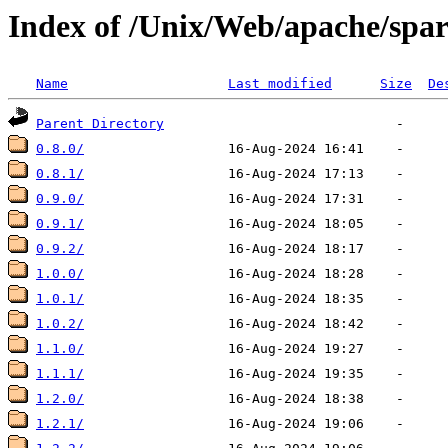
Index of /Unix/Web/apache/spar
Name
Last modified
Size
De
Parent Directory
0.8.0/
0.8.1/
0.9.0/
0.9.1/
0.9.2/
1.0.0/
1.0.1/
1.0.2/
1.1.0/
1.1.1/
1.2.0/
1.2.1/